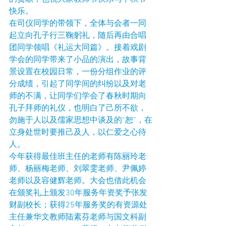
快乐。
在司仪同学的带领下，全体与会者一同
起立向孔子行三鞠躬礼，随后再由合唱
团同学领唱《礼运大同篇》。接着戏剧
学会的同学带来了小品的演出，故事背
景设置在校园日常，一份分组作业的评
分成绩，引起了同学间的纠纷以及对老
师的不满，让同学们学会了春秋时期向
孔子拜师的礼仪，也明白了己所不欲，
勿施于人以及儒家思想中谈及的“恕”，在
立身处世时要推己及人，以仁爱之心待
人。
今年获得最佳班主任的老师有陈丽玲老
师、杨丽梅老师、刘翠雯老师、尹佩婷
老师以及容健辉老师。大会也借此机会
在颁奖礼上颁发30年服务年资奖予张发
财副校长；获得25年服务奖的有资源处
主任兼华文教师陆素芬老师与国文科副