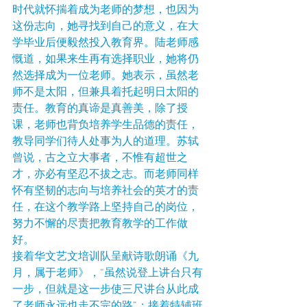
时代就怀揣着成为老师的梦想，也因为
这份志向，她寻找到自己的意义，在大
学毕业后便毅然投入教育界。陆老师感
慨道，如果来生再有选择职业，她将仍
然选择成为一位老师。她表示，虽然老
师不是太阳，但兼具着托起明日太阳的
责任。教育的真谛是真善美，除了授
课，老师也背负培养学生品德的责任，
教导同学们待人处事为人的道理。苏轼
曾说，古之立大事者，不惟有超世之
才，亦必有坚忍不拔之志。而老师同样
怀有坚韧的志向与培养社会的英才的责
任，在这个教学路上坚持自己的岗位，
努力不懈的尽责把教育教学的工作做
好。
接着华文艺文培训队呈献诗歌朗诵《九
月，属于老师》，“虽然说登上讲台只有
一步，但就是这一步使三尺讲台从此成
了老师永远也走不完的路”；接着特辅班