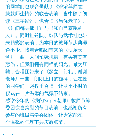
的同学们也联合呈献了《浓浓尊师意，
款款师生情》的联合表演，当中除了朗
读《三字经》、也合唱《当你老了》、
《时间都去哪儿》与《和自己赛跑的
人》。同时扯铃队、鼓队与武术社也带
来精彩的表演，为本日的教师节庆典添
色不少。接着合唱团带来的《快乐天
堂》一曲，人间忙碌扰攘，有哭有笑有
悲伤，但我们拥有同样的阳光。做为压
轴，合唱团带来了《起立，行礼，谢谢
老师》一曲，朗朗上口的旋律，让在座
的同学们一起挥手合唱，让两个小时的
仪式在一片温馨的气氛下结束。
感谢今年的《我的Super老师》教师节筹
委团惊喜策划的节目表演，也感谢所有
参与的班级与学会团体，让大家能在一
个温馨的气氛下共庆教师节。