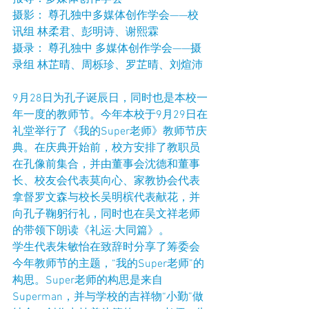
摄影： 尊孔独中多媒体创作学会——校
讯组 林柔君、彭明诗、谢熙霖
摄录： 尊孔独中 多媒体创作学会——摄
录组 林芷晴、周栎珍、罗芷晴、刘煊沛
9月28日为孔子诞辰日，同时也是本校一
年一度的教师节。今年本校于9月29日在
礼堂举行了《我的Super老师》教师节庆
典。在庆典开始前，校方安排了教职员
在孔像前集合，并由董事会沈德和董事
长、校友会代表莫向心、家教协会代表
拿督罗文森与校长吴明槟代表献花，并
向孔子鞠躬行礼，同时也在吴文祥老师
的带领下朗读《礼运·大同篇》。
学生代表朱敏怡在致辞时分享了筹委会
今年教师节的主题，“我的Super老师”的
构思。Super老师的构思是来自
Superman，并与学校的吉祥物“小勤”做