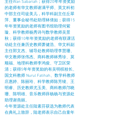
主任Wan Sabariah；获得20年年资奖励
的老师有华文教师谢满平师、英文科初
中部主任司徒美儿，科学科副主任丘翠
萍、董事会秘书处助理林倩如；获得15
年年资奖励的老师有图书馆助理何紫
璇、科学教师杨秀诗与数学教师吴景
秋；获得10年年资奖励的老师有联课活
动处主任兼历史教师萧健浩、华文科副
主任郭文杰、辅导处教师助理李慧珊、
华文教师张伟杰、商科教师林秀珍、莫
顺福、地理科教师李鸿俊、守卫区荣
清；获得5年年资奖励的有吴明槟校长、
国文科教师 Nurul Fatihah、数学科教师
庄惠婷、陈丽玲、科学教师陈芳绫、王
明睿、历史教师尤玉美、商科教师邝晓
珊、陈明雄、音乐教师薛杨杨与资源处
助理谢燕丽。
今年资源处主任陆素芬获选为教师代表
在典礼上致辞，陆老师表示自己自童年