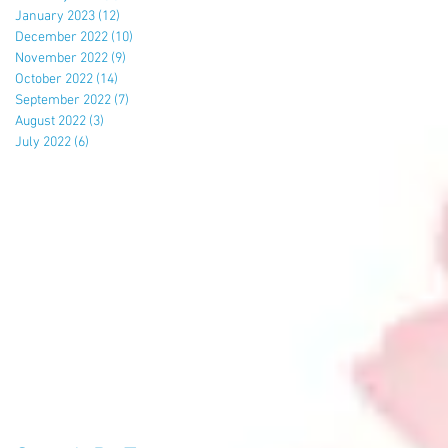
January 2023
(12)
12 posts
December 2022
(10)
10 posts
November 2022
(9)
9 posts
October 2022
(14)
14 posts
September 2022
(7)
7 posts
August 2022
(3)
3 posts
July 2022
(6)
6 posts
校
员