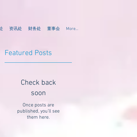
处
资讯处
财务处
董事会
More...
Featured Posts
Check back
soon
Once posts are
published, you’ll see
them here.