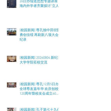
26日办儒道思想专题讲座
海内外学者齐聚探讨“立人
之道”与教育实践
[校园新闻] 尊孔独中田径队
勇创佳绩 再刷新八项大会
纪录
[校园新闻] 20260804 新纪元
大学学院莅校交流
[校园新闻] 尊孔12月5日办
全球尊友嘉年华 欢庆创校
120周年暨校友会成立60周
年 筹募50万令吉
[校园新闻] 孔子第七十九代