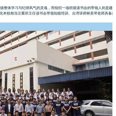
班级整体学习与纪律风气的灵魂，而组织一场班级读书会的带领人则是建
此本校相当注重班主任读书会带领知能培训。台湾讲师林美琴老师具备阅
验，本校再次邀请她于2024年8月24日担任读书会...