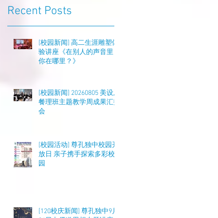
Recent Posts
[校园新闻] 高二生涯雕塑体
验讲座《在别人的声音里，
你在哪里？》
[校园新闻] 20260805 美设及
餐理班主题教学周成果汇报
会
[校园活动] 尊孔独中校园开
放日 亲子携手探索多彩校
事
园
[120校庆新闻] 尊孔独中9月