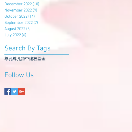
December 2022
(10)
10 posts
November 2022
(9)
9 posts
October 2022
(14)
14 posts
September 2022
(7)
7 posts
August 2022
(3)
3 posts
July 2022
(6)
6 posts
Search By Tags
尊孔
尊孔独中
建校基金
Follow Us