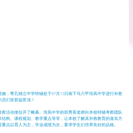
施，尊孔独立中学特辅处于07月12日南下马六甲培风中学进行补救
职员们皆获益匪浅！
考察活动便拉开了帷幕。培风中学的郑秀英老师向本校特辅考察团队
班结构、课程规划、教学重点等等，让本校了解其补救教育的落实方
育重点以育人为主，学业成绩为次，要求学生们培养良好的品格。