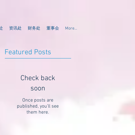
处
资讯处
财务处
董事会
More...
Featured Posts
Check back
soon
Once posts are
published, you’ll see
them here.