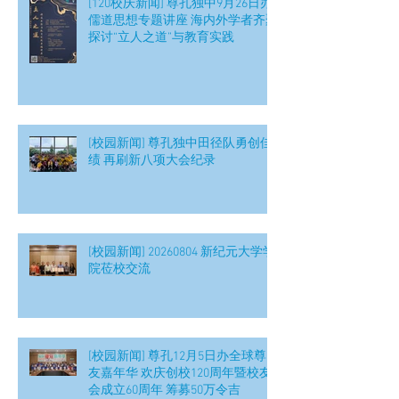
[120校庆新闻] 尊孔独中9月26日办
儒道思想专题讲座 海内外学者齐聚
探讨“立人之道”与教育实践
[校园新闻] 尊孔独中田径队勇创佳
绩 再刷新八项大会纪录
[校园新闻] 20260804 新纪元大学学
院莅校交流
[校园新闻] 尊孔12月5日办全球尊
友嘉年华 欢庆创校120周年暨校友
会成立60周年 筹募50万令吉