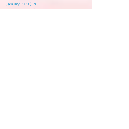
January 2023
(12)
12 posts
December 2022
(10)
10 posts
November 2022
(9)
9 posts
October 2022
(14)
14 posts
September 2022
(7)
7 posts
August 2022
(3)
3 posts
July 2022
(6)
6 posts
Search By Tags
尊孔
尊孔独中
建校基金
Follow Us