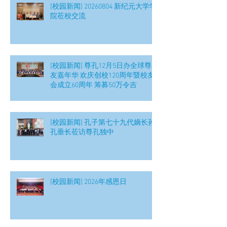
[校园新闻] 20260804 新纪元大学学
院莅校交流
[校园新闻] 尊孔12月5日办全球尊
友嘉年华 欢庆创校120周年暨校友
会成立60周年 筹募50万令吉
[校园新闻] 孔子第七十九代嫡长孙
孔垂长莅访尊孔独中
[校园新闻] 2026年感恩日