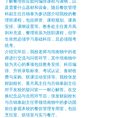
了解餐理班应如何编排课程与课纲，以
及需要什么器材和设备。随后餐饮管理
科副主任吕锦泰为参访团介绍我校的餐
理班课程，包括师资、课程规划、课表
安排、课纲设置等。教务处主任黄月凤
则补充道，餐理班虽为技职课程，但学
生依然必须学习基础科目，且必须报考
统考。
介绍完毕后，我校老师与培南独中的老
师进行交流与问答环节，其中培南独中
较为关心的事项包括教务安排、科目编
排、升班录取标准、考试认证、食材收
费与采购、联课活动安排等。我校张发
财副校长、黄月凤主任与吕锦泰副主任
对于友校的疑问皆一一耐心解答。在交
换纪念品与合照环节后，张发财副校长
与吕锦泰副主任带领培南独中的参访团
前往参观本校的餐饮管理专用室，包括
烹饪室、烘培室与实习餐厅。