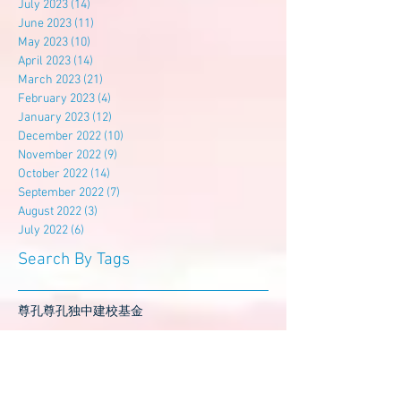
July 2023
(14)
14 posts
June 2023
(11)
11 posts
May 2023
(10)
10 posts
April 2023
(14)
14 posts
March 2023
(21)
21 posts
February 2023
(4)
4 posts
January 2023
(12)
12 posts
December 2022
(10)
10 posts
November 2022
(9)
9 posts
October 2022
(14)
14 posts
September 2022
(7)
7 posts
August 2022
(3)
3 posts
July 2022
(6)
6 posts
Search By Tags
尊孔
尊孔独中
建校基金
Follow Us