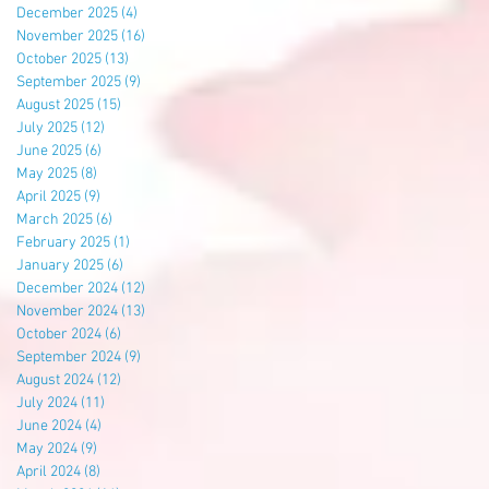
December 2025
(4)
4 posts
November 2025
(16)
16 posts
October 2025
(13)
13 posts
September 2025
(9)
9 posts
August 2025
(15)
15 posts
July 2025
(12)
12 posts
June 2025
(6)
6 posts
May 2025
(8)
8 posts
April 2025
(9)
9 posts
March 2025
(6)
6 posts
February 2025
(1)
1 post
January 2025
(6)
6 posts
December 2024
(12)
12 posts
November 2024
(13)
13 posts
October 2024
(6)
6 posts
September 2024
(9)
9 posts
August 2024
(12)
12 posts
July 2024
(11)
11 posts
June 2024
(4)
4 posts
May 2024
(9)
9 posts
April 2024
(8)
8 posts