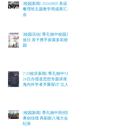
[校园新闻] 20260805 美设及
餐理班主题教学周成果汇报
会
[校园活动] 尊孔独中校园开
放日 亲子携手探索多彩校
园
[120校庆新闻] 尊孔独中9月
26日办儒道思想专题讲座
海内外学者齐聚探讨“立人
之道”与教育实践
[校园新闻] 尊孔独中田径队
勇创佳绩 再刷新八项大会
纪录