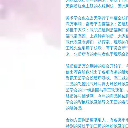
为庆祝农历新年的到来，本校于20
天穿着红色主题的衣服到校，因此
美术学会也在当天举行了年度全校
意万事顺，富贵平安百福来；乙组
盛世千家乐；教职员组则是福到门
福气常高照。上课钟声响后，大家
教代表及老师们一起挥毫，现场热
王雅先生引用了校歌，写下黉宫新
来。尔后所有的参与者也于现场合
随后便是万众期待的庙会开始了。
使出浑身解数想出了各项有趣的活动摊
资讯工艺学会投硬币游戏、高二诚的T
二品的飞镖扎气球与弹力球投球以
艺学会的DIY钥匙圈与手工玫瑰花
结吊饰与捕梦网。今年的商品摊位
学会的彩艳瓶以及辅导义工团的春
的装饰品。
食物方面则是更吸引人，有各类串
特别的莫过于初三勇的冰粉以及初