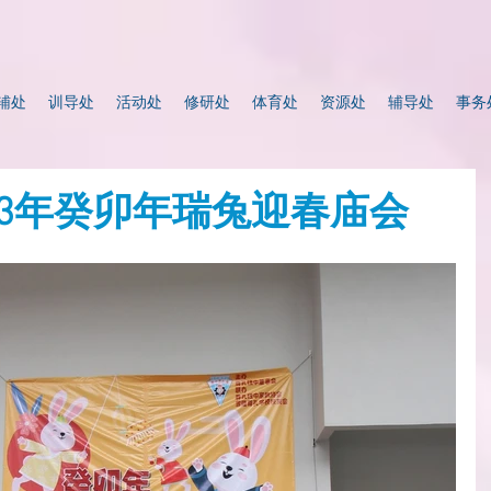
辅处
训导处
活动处
修研处
体育处
资源处
辅导处
事务
023年癸卯年瑞兔迎春庙会