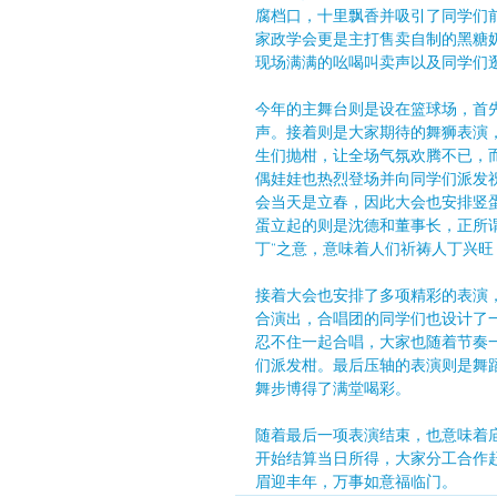
腐档口，十里飘香并吸引了同学们
家政学会更是主打售卖自制的黑糖
现场满满的吆喝叫卖声以及同学们
今年的主舞台则是设在篮球场，首
声。接着则是大家期待的舞狮表演
生们抛柑，让全场气氛欢腾不已，而
偶娃娃也热烈登场并向同学们派发
会当天是立春，因此大会也安排竖
蛋立起的则是沈德和董事长，正所谓
丁”之意，意味着人们祈祷人丁兴旺
接着大会也安排了多项精彩的表演
合演出，合唱团的同学们也设计了
忍不住一起合唱，大家也随着节奏
们派发柑。最后压轴的表演则是舞
舞步博得了满堂喝彩。
随着最后一项表演结束，也意味着
开始结算当日所得，大家分工合作
眉迎丰年，万事如意福临门。