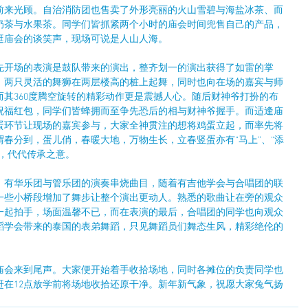
前来光顾。自治消防团也售卖了外形亮丽的火山雪碧与海盐冰茶、而
奶茶与水果茶。同学们皆抓紧两个小时的庙会时间兜售自己的产品，
逛庙会的谈笑声，现场可说是人山人海。
先开场的表演是鼓队带来的演出，整齐划一的演出获得了如雷的掌
，两只灵活的舞狮在两层楼高的桩上起舞，同时也向在场的嘉宾与师
其360度腾空旋转的精彩动作更是震撼人心。随后财神爷打扮的布
祝福红包，同学们皆蜂拥而至争先恐后的相与财神爷握手。而适逢庙
蛋环节让现场的嘉宾参与，大家全神贯注的想将鸡蛋立起，而率先将
春分到，蛋儿俏，春暖大地，万物生长，立春竖蛋亦有“马上”、“添
，代代传承之意。
，有华乐团与管乐团的演奏串烧曲目，随着有吉他学会与合唱团的联
一些小桥段增加了舞步让整个演出更动人。熟悉的歌曲让在旁的观众
一起拍手，场面温馨不已，而在表演的最后，合唱团的同学也向观众
蹈学会带来的泰国的表弟舞蹈，只见舞蹈员们舞态生风，精彩绝伦的
庙会来到尾声。大家便开始着手收拾场地，同时各摊位的负责同学也
赶在12点放学前将场地收拾还原干净。新年新气象，祝愿大家兔气扬