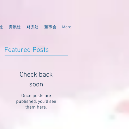
处
资讯处
财务处
董事会
More...
Featured Posts
Check back
soon
Once posts are
published, you’ll see
them here.