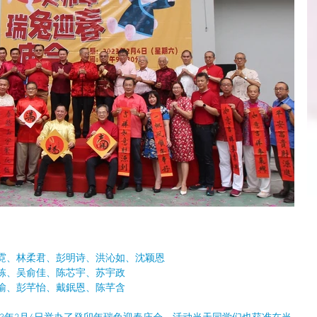
彦霓、林柔君、彭明诗、洪沁如、沈颖恩
栋、吴俞佳、陈芯宇、苏宇政
瑜、彭芊怡、戴鈱恩、陈芊含