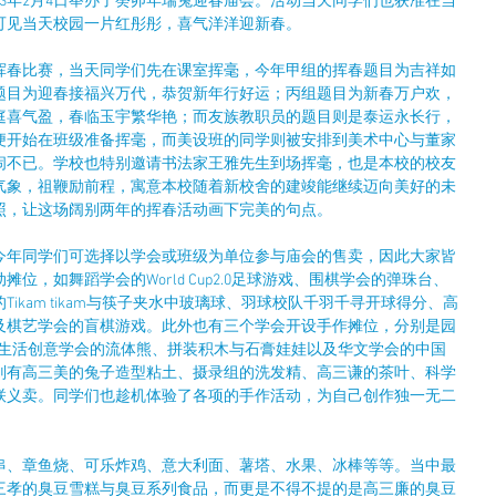
23年2月4日举办了癸卯年瑞兔迎春庙会。活动当天同学们也获准在当
可见当天校园一片红彤彤，喜气洋洋迎新春。
挥春比赛，当天同学们先在课室挥毫，今年甲组的挥春题目为吉祥如
题目为迎春接福兴万代，恭贺新年行好运；丙组题目为新春万户欢，
庭喜气盈，春临玉宇繁华艳；而友族教职员的题目则是泰运永长行，
便开始在班级准备挥毫，而美设班的同学则被安排到美术中心与董家
闹不已。学校也特别邀请书法家王雅先生到场挥毫，也是本校的校友
气象，祖鞭励前程，寓意本校随着新校舍的建竣能继续迈向美好的未
照，让这场阔别两年的挥春活动画下完美的句点。
今年同学们可选择以学会或班级为单位参与庙会的售卖，因此大家皆
位，如舞蹈学会的World Cup2.0足球游戏、围棋学会的弹珠台、
ikam tikam与筷子夹水中玻璃球、羽球校队千羽千寻开球得分、高
及棋艺学会的盲棋游戏。此外也有三个学会开设手作摊位，分别是园
、生活创意学会的流体熊、拼装积木与石膏娃娃以及华文学会的中国
则有高三美的兔子造型粘土、摄录组的洗发精、高三谦的茶叶、科学
联义卖。同学们也趁机体验了各项的手作活动，为自己创作独一无二
串、章鱼烧、可乐炸鸡、意大利面、薯塔、水果、冰棒等等。当中最
三孝的臭豆雪糕与臭豆系列食品，而更是不得不提的是高三廉的臭豆