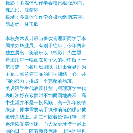
摄影：多媒体创作学会校讯组 伍翊菁、
陈恩彤、沈鎧浰
摄录：多媒体创作学会摄录组 陈芯宇、
简恩婷、甘玉欣
本校美术设计班与餐饮管理班同学于本
周举办毕业展。有别于往年，今年两班
独立展出，美设班以《笔影》为主题，
希望用每一幅画在每个人的心中留下一
笔痕迹；而餐理班则以《拼出食界》为
主题，寓意着三品的同学团结一心，共
同的努力，拼成一个完整的品班。
美设班学生代表萧佳莹与餐理班学生代
表叶洳妤在致辞时不约而同地表示，高
中生涯并不是一帆风顺，高一那年疫情
来袭，原本需要动手操作演练的课都被
迫转为线上。高二时随着疫情好转，才
逐渐恢复实体课，而大家更珍惜一起上
课的日子。随着新楼启用，上课环境也