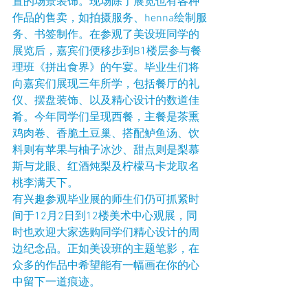
置的场景装饰。现场除了展览也有各种
作品的售卖，如拍摄服务、henna绘制服
务、书签制作。在参观了美设班同学的
展览后，嘉宾们便移步到B1楼层参与餐
理班《拼出食界》的午宴。毕业生们将
向嘉宾们展现三年所学，包括餐厅的礼
仪、摆盘装饰、以及精心设计的数道佳
肴。今年同学们呈现西餐，主餐是茶熏
鸡肉卷、香脆土豆巢、搭配鲈鱼汤、饮
料则有苹果与柚子冰沙、甜点则是梨慕
斯与龙眼、红酒炖梨及柠檬马卡龙取名
桃李满天下。
有兴趣参观毕业展的师生们仍可抓紧时
间于12月2日到12楼美术中心观展，同
时也欢迎大家选购同学们精心设计的周
边纪念品。正如美设班的主题笔影，在
众多的作品中希望能有一幅画在你的心
中留下一道痕迹。