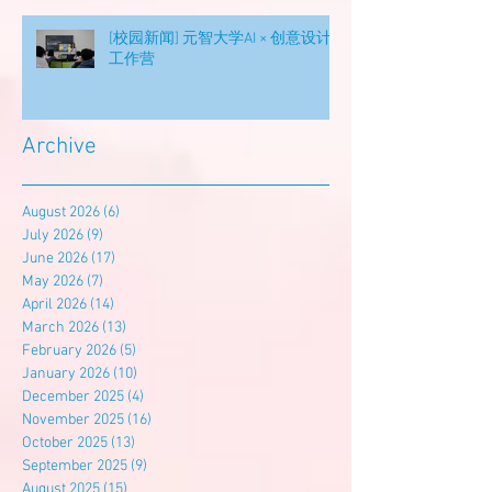
[校园新闻] 元智大学AI × 创意设计
工作营
Archive
August 2026
(6)
6 posts
July 2026
(9)
9 posts
June 2026
(17)
17 posts
May 2026
(7)
7 posts
April 2026
(14)
14 posts
March 2026
(13)
13 posts
February 2026
(5)
5 posts
January 2026
(10)
10 posts
December 2025
(4)
4 posts
November 2025
(16)
16 posts
October 2025
(13)
13 posts
September 2025
(9)
9 posts
August 2025
(15)
15 posts