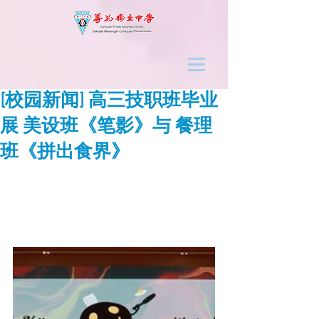
[校园新闻] 高三技职班毕业
展 美设班《笔影》与 餐理
班《拼出食界》