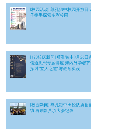
[校园活动] 尊孔独中校园开放日 亲
子携手探索多彩校园
[120校庆新闻] 尊孔独中9月26日办
儒道思想专题讲座 海内外学者齐聚
探讨“立人之道”与教育实践
[校园新闻] 尊孔独中田径队勇创佳
绩 再刷新八项大会纪录