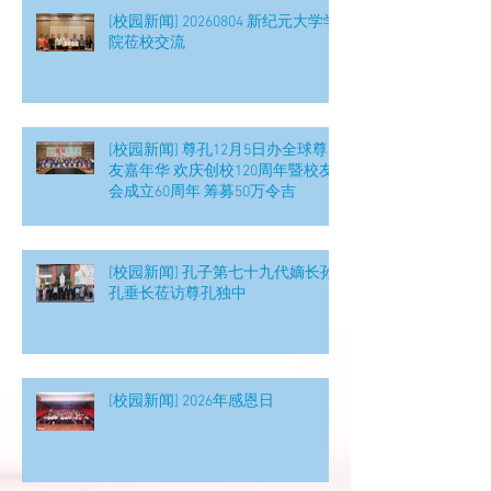
[校园新闻] 20260804 新纪元大学学
院莅校交流
[校园新闻] 尊孔12月5日办全球尊
友嘉年华 欢庆创校120周年暨校友
会成立60周年 筹募50万令吉
[校园新闻] 孔子第七十九代嫡长孙
孔垂长莅访尊孔独中
[校园新闻] 2026年感恩日