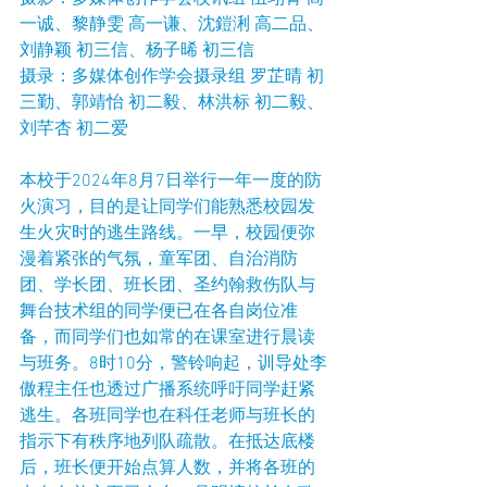
一诚、黎静雯 高一谦、沈鎧浰 高二品、
刘静颖 初三信、杨子晞 初三信
摄录：多媒体创作学会摄录组 罗芷晴 初
三勤、郭靖怡 初二毅、林洪标 初二毅、
刘芊杏 初二爱
本校于2024年8月7日举行一年一度的防
火演习，目的是让同学们能熟悉校园发
生火灾时的逃生路线。一早，校园便弥
漫着紧张的气氛，童军团、自治消防
团、学长团、班长团、圣约翰救伤队与
舞台技术组的同学便已在各自岗位准
备，而同学们也如常的在课室进行晨读
与班务。8时10分，警铃响起，训导处李
傲程主任也透过广播系统呼吁同学赶紧
逃生。各班同学也在科任老师与班长的
指示下有秩序地列队疏散。在抵达底楼
后，班长便开始点算人数，并将各班的