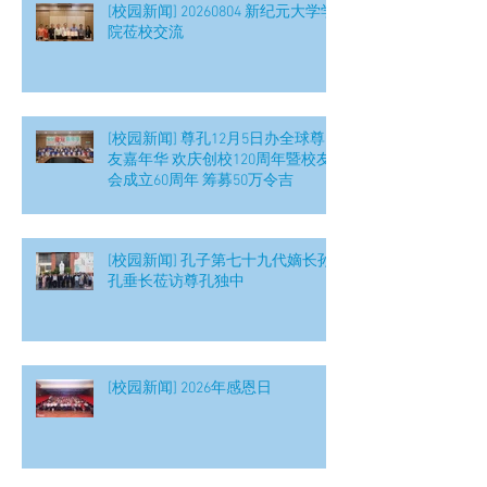
[校园新闻] 20260804 新纪元大学学
院莅校交流
[校园新闻] 尊孔12月5日办全球尊
友嘉年华 欢庆创校120周年暨校友
会成立60周年 筹募50万令吉
[校园新闻] 孔子第七十九代嫡长孙
孔垂长莅访尊孔独中
[校园新闻] 2026年感恩日