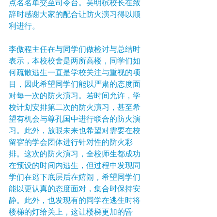
点名名单交至司令台。吴明槟校长在致
辞时感谢大家的配合让防火演习得以顺
利进行。
李傲程主任在与同学们做检讨与总结时
表示，本校校舍是两所高楼，同学们如
何疏散逃生一直是学校关注与重视的项
目，因此希望同学们能以严肃的态度面
对每一次的防火演习。若时间允许，学
校计划安排第二次的防火演习，甚至希
望有机会与尊孔国中进行联合的防火演
习。此外，放眼未来也希望对需要在校
留宿的学会团体进行针对性的防火彩
排。这次的防火演习，全校师生都成功
在预设的时间内逃生，但过程中发现同
学们在逃下底层后在嬉闹，希望同学们
能以更认真的态度面对，集合时保持安
静。此外，也发现有的同学在逃生时将
楼梯的灯给关上，这让楼梯更加的昏