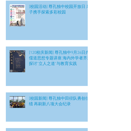
[校园活动] 尊孔独中校园开放日 亲
子携手探索多彩校园
[120校庆新闻] 尊孔独中9月26日办
儒道思想专题讲座 海内外学者齐聚
探讨“立人之道”与教育实践
[校园新闻] 尊孔独中田径队勇创佳
绩 再刷新八项大会纪录