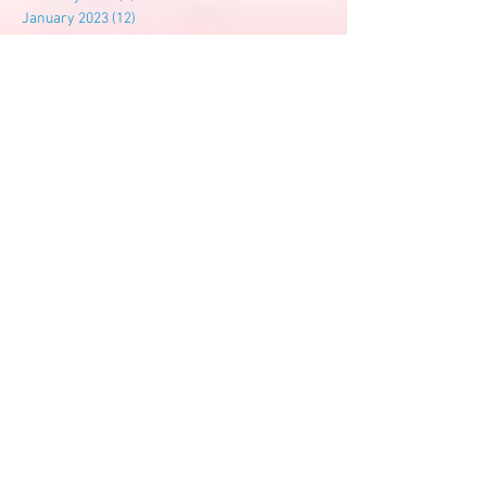
January 2023
(12)
12 posts
December 2022
(10)
10 posts
November 2022
(9)
9 posts
October 2022
(14)
14 posts
September 2022
(7)
7 posts
August 2022
(3)
3 posts
July 2022
(6)
6 posts
Search By Tags
尊孔
尊孔独中
建校基金
Follow Us