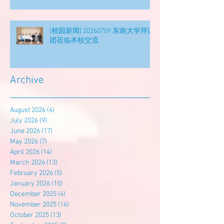
[校园新闻] 20260709 东南大学拜访
团莅临本校交流
Archive
August 2026
(4)
4 posts
July 2026
(9)
9 posts
June 2026
(17)
17 posts
May 2026
(7)
7 posts
April 2026
(14)
14 posts
March 2026
(13)
13 posts
February 2026
(5)
5 posts
January 2026
(10)
10 posts
December 2025
(4)
4 posts
November 2025
(16)
16 posts
October 2025
(13)
13 posts