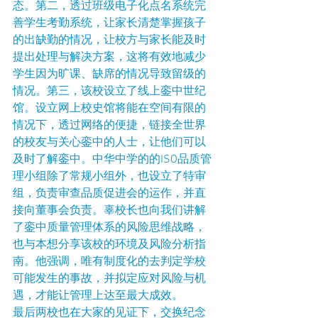
态。第二，透过班级电子化点名系统完
善学生考勤系统，让家长清楚掌握孩子
的出缺勤的情况，让校方与家长能及时
提出处理与解决方案，这将有效地减少
学生因为旷课、缺席的情况导致留级的
情况。第三，该校设立了线上銮中世纪
馆。设立网上校史馆将能在空间有限的
情况下，透过网络的便捷，链接全世界
的校友与关心銮中的人士，让他们可以
及时了解銮中。中华中学的的ISO品质管
理小组除了常规小组外，也设立了特审
组，负责审查品质促进会的运作，并直
接向董事会负责。辜校长也向我们讲解
了銮中质量管理体系的风险思维战略，
也与本想分享该校的环境及风险分析指
南。他强调，唯有制度化的去判定学校
可能发生的事故，并拟定应对风险与机
遇，才能让管理上达至最大成效。
最后两校也在大家的见证下，交换纪念