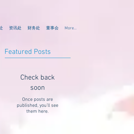
处
资讯处
财务处
董事会
More...
Featured Posts
Check back
soon
Once posts are
published, you’ll see
them here.