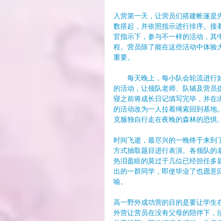
入营第一天，让营员们搭建帐篷是
数搭起，并依照指示进行排序。接
官指示下，参与不一样的活动，其
程。营员除了能在这些活动中体验
重要。
　　每天晚上，每小队会轮流进行如：
的活动，让领队老师、队辅及营员
寝之前将成长日记填写完毕，并在出营
的活动改为一人拉着绳索回到基地
克服独自行走在夜晚的森林的恐惧
时间飞逝，最尽兴的一晚终于来到
方式抽取题目进行表演。各领队的
热泪盈眶的莫过于几位已经担任多
出的一群同学，即使毕业了也愿意
喻。
高一野外成功营的目的是要让学生
外营让营员在没有父母的陪伴下，