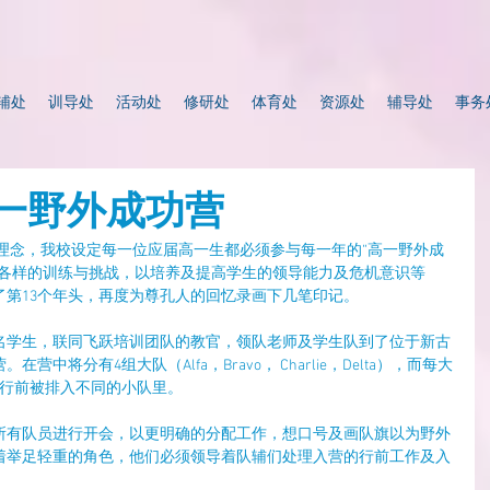
辅处
训导处
活动处
修研处
体育处
资源处
辅导处
事务
高一野外成功营
式各样的训练与挑战，以培养及提高学生的领导能力及危机意识等
入了第13个年头，再度为尊孔人的回忆录画下几笔印记。
300多名学生，联同飞跃培训团队的教官，领队老师及学生队到了位于新古
中将分有4组大队（Alfa，Bravo， Charlie，Delta），而每大
在行前被排入不同的小队里。
所有队员进行开会，以更明确的分配工作，想口号及画队旗以为野外
着举足轻重的角色，他们必须领导着队辅们处理入营的行前工作及入