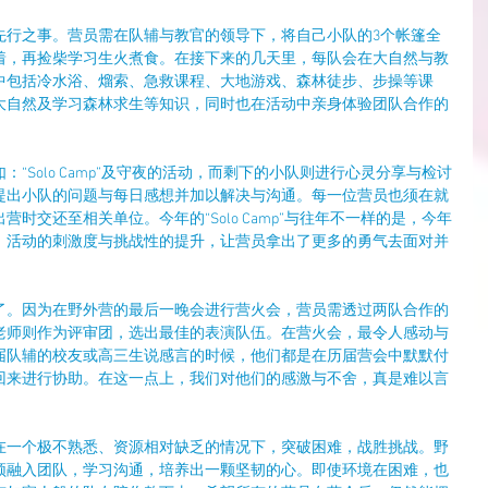
先行之事。营员需在队辅与教官的领导下，将自己小队的3个帐篷全
着，再捡柴学习生火煮食。在接下来的几天里，每队会在大自然与教
中包括冷水浴、熘索、急救课程、大地游戏、森林徒步、步操等课
大自然及学习森林求生等知识，同时也在活动中亲身体验团队合作的
“Solo Camp”及守夜的活动，而剩下的小队则进行心灵分享与检讨
提出小队的问题与每日感想并加以解决与沟通。每一位营员也须在就
时交还至相关单位。今年的“Solo Camp”与往年不一样的是，今年
。活动的刺激度与挑战性的提升，让营员拿出了更多的勇气去面对并
。
了。因为在野外营的最后一晚会进行营火会，营员需透过两队合作的
老师则作为评审团，选出最佳的表演队伍。在营火会，最令人感动与
届队辅的校友或高三生说感言的时候，他们都是在历届营会中默默付
回来进行协助。在这一点上，我们对他们的感激与不舍，真是难以言
在一个极不熟悉、资源相对缺乏的情况下，突破困难，战胜挑战。野
须融入团队，学习沟通，培养出一颗坚韧的心。即使环境在困难，也