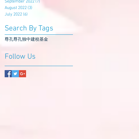
September 2022
(7)
7 posts
August 2022
(3)
3 posts
July 2022
(6)
6 posts
Search By Tags
尊孔
尊孔独中
建校基金
Follow Us