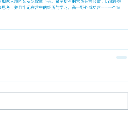
有如家人般的队友陪你熬下去。希望所有的营员在营会后，仍然能拥
思考，并且牢记在营中的经历与学习。高一野外成功营——一个16