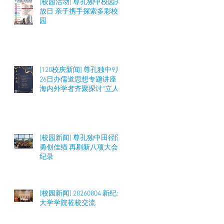
[校园活动] 尊孔独中校园开
放日 亲子携手探索多彩校
园
[120校庆新闻] 尊孔独中9月
26日办儒道思想专题讲座
海内外学者齐聚探讨“立人
之道”与教育实践
[校园新闻] 尊孔独中田径队
勇创佳绩 再刷新八项大会
纪录
[校园新闻] 20260804 新纪元
大学学院莅校交流