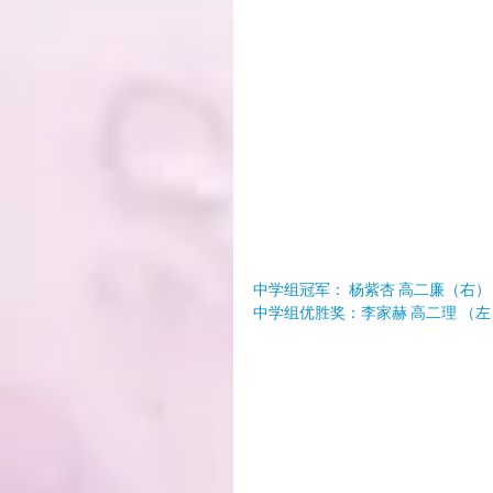
中学组冠军： 杨紫杏 高二廉（右）
中学组优胜奖：李家赫 高二理 （左