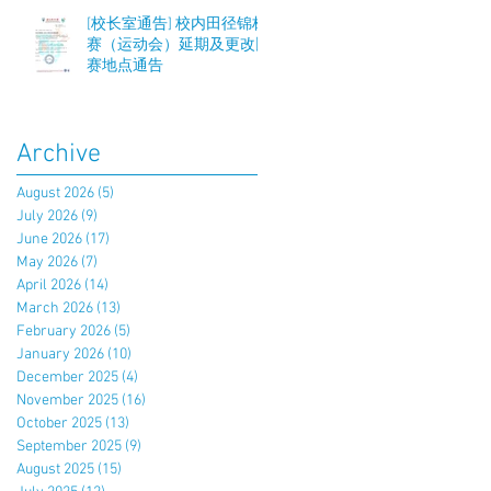
[校长室通告] 校内田径锦标
赛（运动会）延期及更改比
赛地点通告
Archive
August 2026
(5)
5 posts
July 2026
(9)
9 posts
June 2026
(17)
17 posts
May 2026
(7)
7 posts
April 2026
(14)
14 posts
March 2026
(13)
13 posts
February 2026
(5)
5 posts
January 2026
(10)
10 posts
December 2025
(4)
4 posts
November 2025
(16)
16 posts
October 2025
(13)
13 posts
September 2025
(9)
9 posts
August 2025
(15)
15 posts