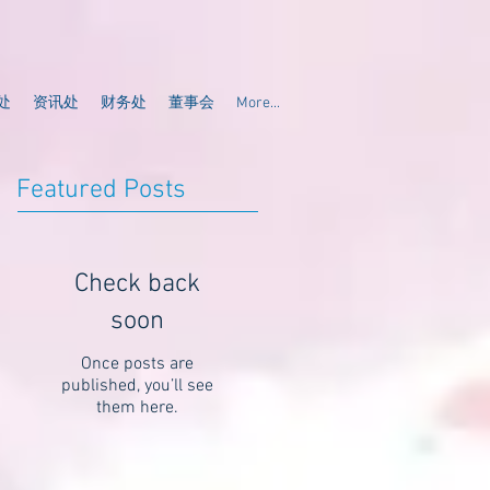
处
资讯处
财务处
董事会
More...
Featured Posts
Check back
soon
Once posts are
published, you’ll see
them here.