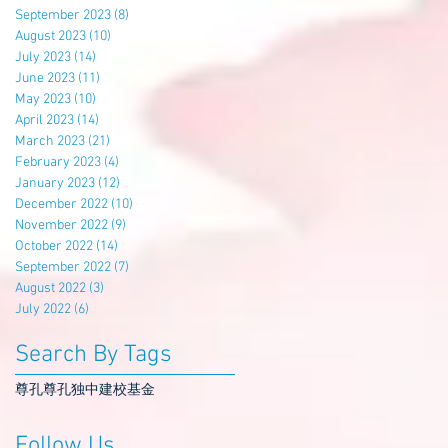
September 2023
(8)
8 posts
August 2023
(10)
10 posts
July 2023
(14)
14 posts
June 2023
(11)
11 posts
May 2023
(10)
10 posts
April 2023
(14)
14 posts
March 2023
(21)
21 posts
February 2023
(4)
4 posts
January 2023
(12)
12 posts
December 2022
(10)
10 posts
November 2022
(9)
9 posts
October 2022
(14)
14 posts
September 2022
(7)
7 posts
August 2022
(3)
3 posts
July 2022
(6)
6 posts
Search By Tags
尊孔
尊孔独中
建校基金
Follow Us