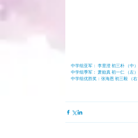
中学组亚军： 李昱澄 初三朴 （中
中学组季军： 萧贻真 初一仁 （左
中学组优胜奖：张海恩 初三毅 （右