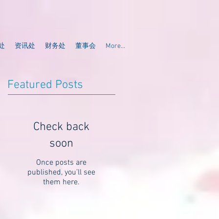
处
资讯处
财务处
董事会
More...
Featured Posts
Check back
soon
Once posts are
published, you’ll see
them here.