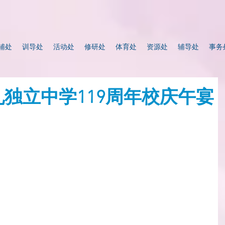
辅处
训导处
活动处
修研处
体育处
资源处
辅导处
事务
尊孔独⽴中学119周年校庆午宴