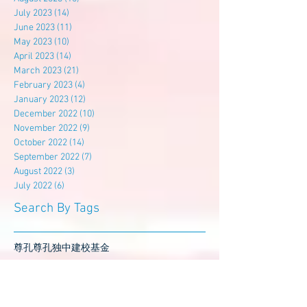
July 2023
(14)
14 posts
June 2023
(11)
11 posts
May 2023
(10)
10 posts
April 2023
(14)
14 posts
March 2023
(21)
21 posts
February 2023
(4)
4 posts
January 2023
(12)
12 posts
December 2022
(10)
10 posts
November 2022
(9)
9 posts
October 2022
(14)
14 posts
September 2022
(7)
7 posts
August 2022
(3)
3 posts
July 2022
(6)
6 posts
Search By Tags
尊孔
尊孔独中
建校基金
Follow Us