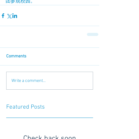
团参观校园。
Comments
Write a comment...
Featured Posts
Check back soon