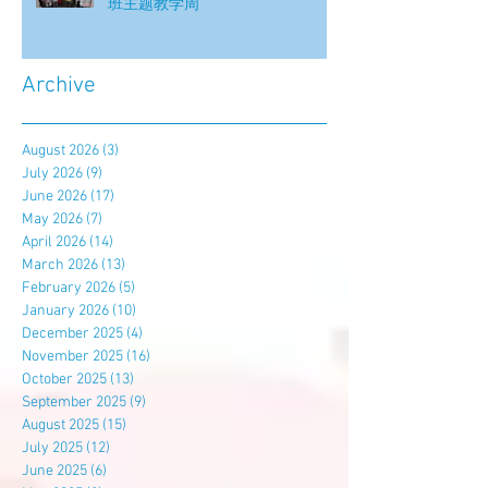
班主题教学周
Archive
August 2026
(3)
3 posts
July 2026
(9)
9 posts
June 2026
(17)
17 posts
May 2026
(7)
7 posts
April 2026
(14)
14 posts
March 2026
(13)
13 posts
February 2026
(5)
5 posts
January 2026
(10)
10 posts
December 2025
(4)
4 posts
November 2025
(16)
16 posts
October 2025
(13)
13 posts
September 2025
(9)
9 posts
August 2025
(15)
15 posts
July 2025
(12)
12 posts
June 2025
(6)
6 posts