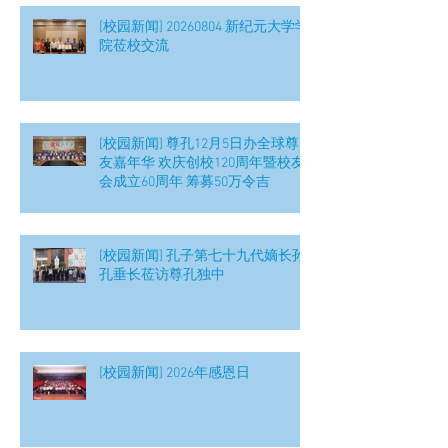
[校园新闻] 20260804 新纪元大学学
院莅校交流
[校园新闻] 尊孔12月5日办全球尊
友嘉年华 欢庆创校120周年暨校友
会成立60周年 筹募50万令吉
[校园新闻] 孔子第七十九代嫡长孙
孔垂长莅访尊孔独中
[校园新闻] 2026年感恩日