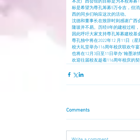
本次广西会馆的目标是为本校筹募
标是希望为尊孔筹募5万令吉，但
西的同乡们响应这次的活动。
沈德和董事长在致辞时则感谢广西
隆玻并不易。历经8年的建校过程
因此呼吁大家支持尊孔筹募建校基
尊孔独中将在2022年12 月11日
校大礼堂举办116周年校庆联欢午
也将在12月3日至11日举办“翰
欢迎往届校友趁着116周年校庆的
Comments
Write a comment...