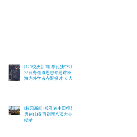
[120校庆新闻] 尊孔独中9月
26日办儒道思想专题讲座
海内外学者齐聚探讨“立人
之道”与教育实践
[校园新闻] 尊孔独中田径队
勇创佳绩 再刷新八项大会
纪录