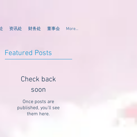
处
资讯处
财务处
董事会
More...
Featured Posts
Check back
soon
Once posts are
published, you’ll see
them here.