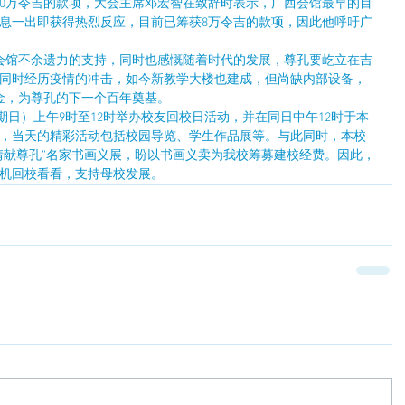
10万令吉的款项，大会主席邓宏智在致辞时表示，广西会馆最早的目
消息一出即获得热烈反应，目前已筹获8万令吉的款项，因此他呼吁广
会馆不余遗力的支持，同时也感慨随着时代的发展，尊孔要屹立在吉
，同时经历疫情的冲击，如今新教学大楼也建成，但尚缺内部设备，
金，为尊孔的下一个百年奠基。
（星期日）上午9时至12时举办校友回校日活动，并在同日中午12时于本
宴，当天的精彩活动包括校园导览、学生作品展等。与此同时，本校
墨浓情献尊孔”名家书画义展，盼以书画义卖为我校筹募建校经费。因此，
契机回校看看，支持母校发展。