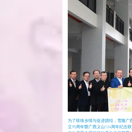
为了联络乡情与促进团结，雪隆广西
立95周年暨广西义山124周年纪