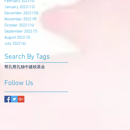
February 2023
(4)
4 posts
January 2023
(12)
12 posts
December 2022
(10)
10 posts
November 2022
(9)
9 posts
October 2022
(14)
14 posts
September 2022
(7)
7 posts
August 2022
(3)
3 posts
July 2022
(6)
6 posts
Search By Tags
尊孔
尊孔独中
建校基金
Follow Us