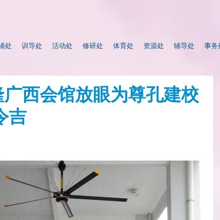
辅处
训导处
活动处
修研处
体育处
资源处
辅导处
事务
雪隆广西会馆放眼为尊孔建校
令吉