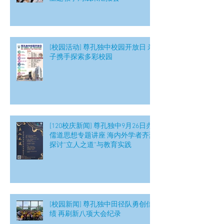
[校园活动] 尊孔独中校园开放日 亲
子携手探索多彩校园
[120校庆新闻] 尊孔独中9月26日办
儒道思想专题讲座 海内外学者齐聚
探讨“立人之道”与教育实践
[校园新闻] 尊孔独中田径队勇创佳
绩 再刷新八项大会纪录