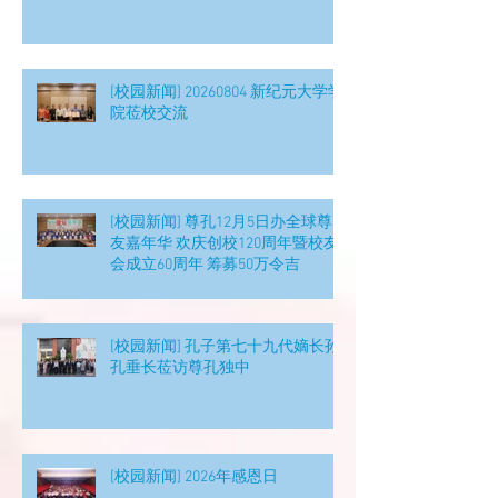
[校园新闻] 20260804 新纪元大学学
院莅校交流
[校园新闻] 尊孔12月5日办全球尊
友嘉年华 欢庆创校120周年暨校友
会成立60周年 筹募50万令吉
[校园新闻] 孔子第七十九代嫡长孙
孔垂长莅访尊孔独中
[校园新闻] 2026年感恩日