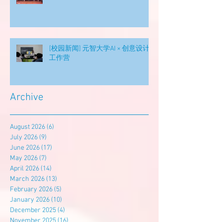
[校园新闻] 元智大学AI × 创意设计
工作营
Archive
August 2026
(6)
6 posts
July 2026
(9)
9 posts
June 2026
(17)
17 posts
May 2026
(7)
7 posts
April 2026
(14)
14 posts
March 2026
(13)
13 posts
February 2026
(5)
5 posts
January 2026
(10)
10 posts
December 2025
(4)
4 posts
November 2025
(16)
16 posts