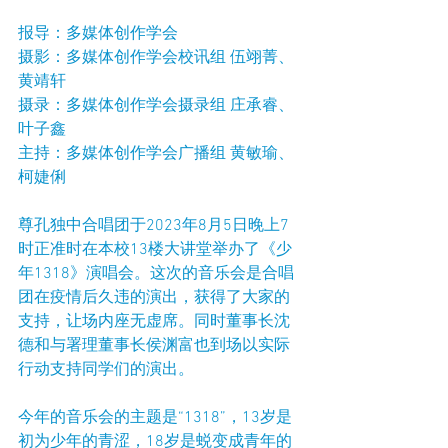
报导：多媒体创作学会
摄影：多媒体创作学会校讯组 伍翊菁、
黄靖轩
摄录：多媒体创作学会摄录组 庄承睿、
叶子鑫
主持：多媒体创作学会广播组 黄敏瑜、
柯婕俐
尊孔独中合唱团于2023年8月5日晚上7
时正准时在本校13楼大讲堂举办了《少
年1318》演唱会。这次的音乐会是合唱
团在疫情后久违的演出，获得了大家的
支持，让场内座无虚席。同时董事长沈
德和与署理董事长侯渊富也到场以实际
行动支持同学们的演出。
今年的音乐会的主题是“1318”，13岁是
初为少年的青涩，18岁是蜕变成青年的