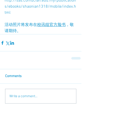
http://sas.confucian.edu.my/publication
s/ebooks/shaonian1318/mobile/index.h
tml 
活动照片将发布在
校讯组官方脸书
，敬
请期待。
Comments
Write a comment...