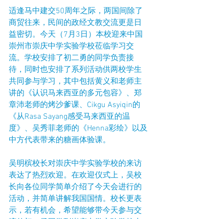
适逢马中建交50周年之际，两国间除了
商贸往来，民间的政经文教交流更是日
益密切。今天（7月3日）本校迎来中国
崇州市崇庆中学实验学校莅临学习交
流。学校安排了初二勇的同学负责接
待，同时也安排了系列活动供两校学生
共同参与学习，其中包括黄义和老师主
讲的《认识马来西亚的多元包容》、郑
章沛老师的烤沙爹课、Cikgu Asyiqin的
《从Rasa Sayang感受马来西亚的温
度》、吴秀菲老师的《Henna彩绘》以及
中方代表带来的糖画体验课。
吴明槟校长对崇庆中学实验学校的来访
表达了热烈欢迎。在欢迎仪式上，吴校
长向各位同学简单介绍了今天会进行的
活动，并简单讲解我国国情。校长更表
示，若有机会，希望能够带今天参与交