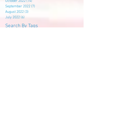
October 2022
(14)
14 posts
September 2022
(7)
7 posts
August 2022
(3)
3 posts
July 2022
(6)
6 posts
Search By Tags
尊孔
尊孔独中
建校基金
Follow Us