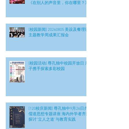
《在别人的声音里，你在哪里？》
[校园新闻] 20260805 美设及餐理班
主题教学周成果汇报会
[校园活动] 尊孔独中校园开放日 亲
子携手探索多彩校园
[120校庆新闻] 尊孔独中9月26日办
儒道思想专题讲座 海内外学者齐聚
探讨“立人之道”与教育实践