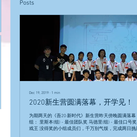
Posts
Dec 19, 2019
∙
1
min
2020新生营圆满落幕，开学见！
为期两天的《吾20·新时代》新生营昨天傍晚圆满落
组： 里斯本(组) - 最佳团队奖 马德里(组) - 最佳口号奖
戏王 没得奖的小组成员们，千万别气馁，完成两日挑
了一丁点的成长，这才是最宝贵的。...