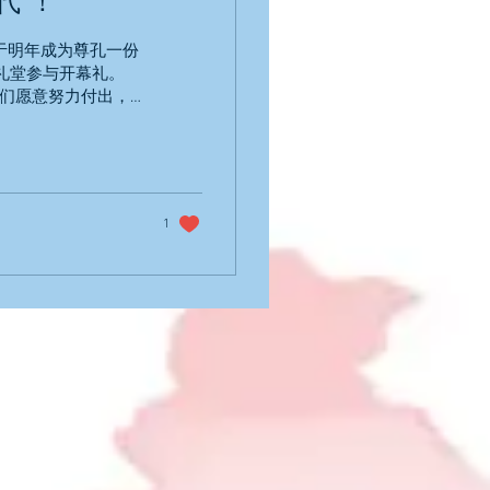
代”！
于明年成为尊孔一份
校礼堂参与开幕礼。
生们愿意努力付出，
，编织出难忘的中学
1