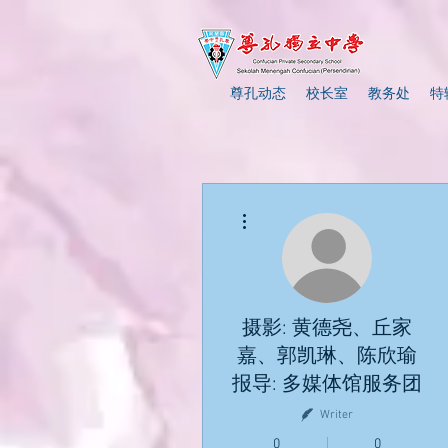
尊孔动态
校长室
教务处
特
More actions
摄影: 黄德尧、丘家
嘉、郭凯琳、陈欣瑜
报导: 多媒体馆服务团
Writer
0
0