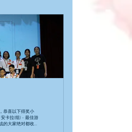
幕，恭喜以下得奖小
 安卡拉(组) - 最佳游
战的大家绝对都收获