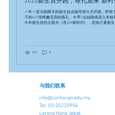
2020新生营开跑，尊孔迎来“新时
一年一度为期两天的新生始业辅导营今天开跑，即将
子的427张稚嫩无邪的面孔，今早7点始陆续进入本
今年新生营的主题为《吾20•新时代》，意指只要新
必能在往后的中学生涯中创造出一片属于自己的天地
时光；而尊孔...
553
0
与我们联系
info@confucian.edu.my
Tel: 03-20220956
Lorong Hang Jebat,