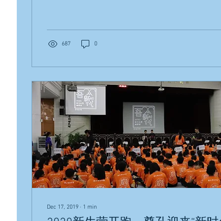
687
0
Dec 17, 2019
∙
1
min