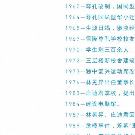
1962—尊孔改制，国
1964—尊孔国民型华小
1965—生源日竭，惨淡
1967—雪隆尊孔学校校
1970—学生剩三百余人
1972—三层楼新校舍建
1973—独中复兴运动席
1976—林晃昇出任董
1983—庄迪君掌校，提
1984—建设电脑馆。
1987—林晃昇、庄迪
1989—危楼事件，筹募