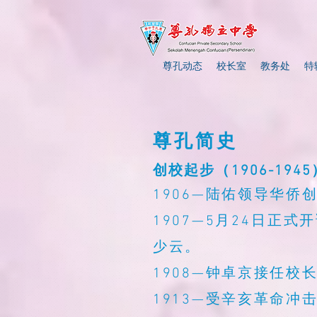
尊孔动态
校长室
教务处
特
尊孔简史
创校起步（1906-1945
1906—陆佑领导华侨
1907—5月24日
少云。
1908—钟卓京接任
1913—受辛亥革命