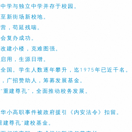
民型中学与独立中学并存于校园。
迁至新街场新校地。
经营，苟延残喘。
友会复办成功。
，改建小楼，克难图强。
竣启用，生源日增。
卷全国。学生人数逐年攀升，迄1975年已近千名。
事长，广招赞助人，筹募发展基金。
出“重建尊孔”，全面推动校务发展。
君因华小高职事件被政府援引《内安法令》扣留。
“重建尊孔”建校基金。