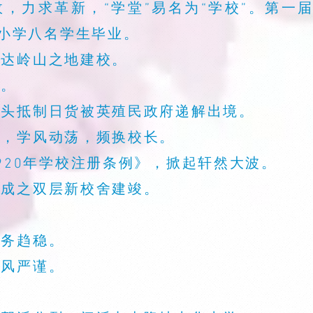
校政，力求革新，“学堂”易名为“学校”。第
小学八名学生毕业。
八达岭山之地建校。
幕。
因领头抵制日货被英殖民政府递解出境。
响，学风动荡，频换校长。
1920年学校注册条例》，掀起轩然大波。
组成之双层新校舍建竣。
校务趋稳。
校风严谨。