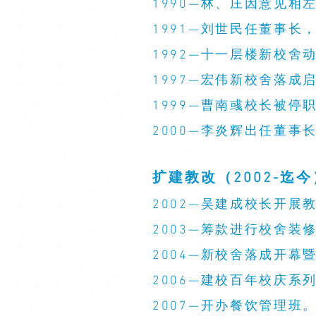
1990—林、庄因意见
1991—刘世民任董事
1992—十一层楼新校舍
1997—宏伟新校舍落成
1999—曹南彧校长被
2000—李炎辉出任董事
扩建教改（2002-迄今
2002—吴建成校长开
2003—筹款进行校舍
2004—新校舍落成开
2006—建校百年校庆
2007—开办餐饮管理班