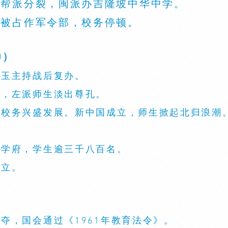
闽粤帮派分裂，闽派办吉隆坡中华中学。
舍被占作军令部，校务停顿。
0）
连玉主持战后复办。
布，左派师生淡出尊孔。
职，校务兴盛发展。新中国成立，师生掀起北归浪潮
。
大学府，学生逾三千八百名。
分立。
褫夺，国会通过《1961年教育法令》。