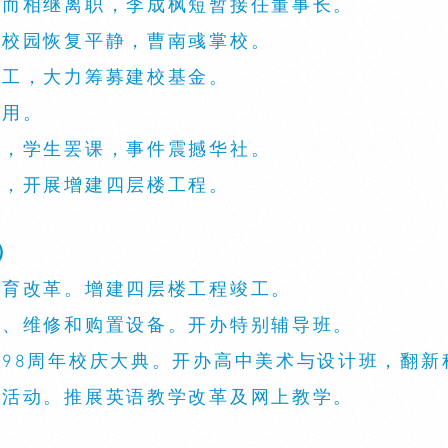
相左而相继离职，李成枫短暂接任董事长。
长，校园恢复平静，曹南彧掌校。
动工，大力筹募建校基金。
启用。
停职，学生罢课，事件震撼华社。
长，开展增建四层楼工程。
）
展教育改革。增建四层楼工程竣工。
装修、维修和购置设备。开办特别辅导班。
幕暨98周年校庆大典。开办高中美术与设计班，翻新
系列活动。推展英语教学改革及网上教学。
。