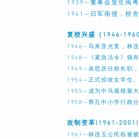
1939—董事会发生
1941—日军南侵，校
复校兴盛（1946-196
1946—马来亚光复，林
1948—《紧急法令》颁
1949—余思庆任校长
1954—正式招收女学生
1955—成为中马规模最
1958—尊孔中小学行政
改制变革(1961-2001)
1961—林连玉公民权被