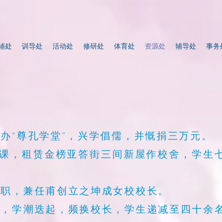
辅处
训导处
活动处
修研处
体育处
资源处
辅导处
事务
）
创办“尊孔学堂”，兴学倡儒，并慨捐三万元。
正式开课，租赁金榜亚答街三间新屋作校舍，学
校长职，兼任甫创立之坤成女校校长。
冲击，学潮迭起，频换校长，学生递减至四十余