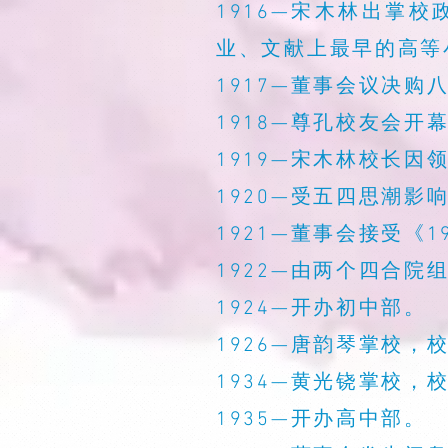
1916—宋木林出掌
业、文献上最早的高等
1917—董事会议决购
1918—尊孔校友会开
1919—宋木林校长
1920—受五四思潮影
1921—董事会接受《
1922—由两个四合院
1924—开办初中部。
1926—唐韵琴掌校，
1934—黄光铙掌校，
1935—开办高中部。