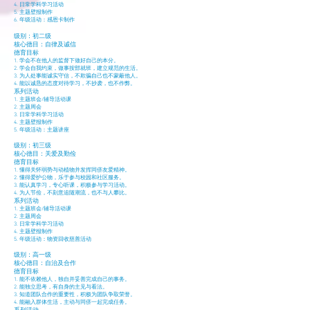
4. 日常学科学习活动
5. 主题壁报制作
6. 年级活动：感恩卡制作
级别：初二级
核心德目：自律及诚信
德育目标
1. 学会不在他人的监督下做好自己的本分。
2. 学会自我约束，做事按部就班，建立规范的生活。
3. 为人处事能诚实守信，不欺骗自己也不蒙蔽他人。
4. 能以诚恳的态度对待学习，不抄袭，也不作弊。
系列活动
1. 主题班会/辅导活动课
2. 主题周会
3. 日常学科学习活动
4. 主题壁报制作
5. 年级活动：主题讲座
级别：初三级
核心德目：关爱及勤俭
德育目标
1. 懂得关怀弱势与动植物并发挥同侪友爱精神。
2. 懂得爱护公物，乐于参与校园和社区服务。
3. 能认真学习，专心听课，积极参与学习活动。
4. 为人节俭，不刻意追随潮流，也不与人攀比。
系列活动
1. 主题班会/辅导活动课
2. 主题周会
3. 日常学科学习活动
4. 主题壁报制作
5. 年级活动：物资回收慈善活动
级别：高一级
核心德目：自治及合作
德育目标
1. 能不依赖他人，独自并妥善完成自己的事务。
2. 能独立思考，有自身的主见与看法。
3. 知道团队合作的重要性，积极为团队争取荣誉。
4. 能融入群体生活，主动与同侪一起完成任务。