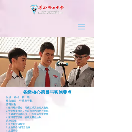
各级核心德目与实施要点
级别：基础、初一级
核心德目：尊重及守礼
德育目标
1. 懂得尊师重道、同侪互助及替他人着想。
2. 学会尊重自己，明白自己的权利与责任。
3. 了解遵守道德礼仪、行为规范的重要性。
4. 懂得遵守班规、校规及其他法则。
系列活动
1. 新生始业辅导营
2. 主题班会/辅导活动课
3. 主题周会