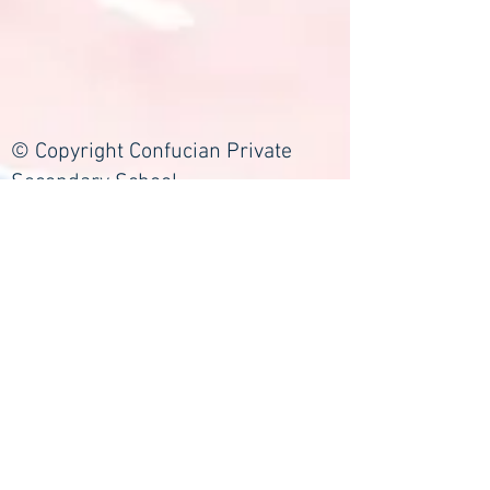
© Copyright Confucian Private
Secondary School
info@confucian.edu.my
Tel:
03-20220956
Lorong Hang Jebat,
50150, Kuala Lumpur
Name
Email