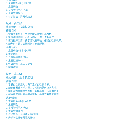
系列活动
1. 主题班会/辅导活动课
2. 主题周会
3. 日常学科学习活动
4. 主题壁报制作
5. 年级活动：野外成功营
级别：高二级
核心德目：求实与创新
德育目标
1. 学会实事求是，客观判断人事物的真与伪。
2. 懂得明辨是非，不人云亦云，也不道听途说。
3. 懂得推陈出新，勇于尝试新事物，拓展自己的视野。
4. 能与时并进，大胆创新并改革现状。
系列活动
1. 主题班会/辅导活动课
2. 主题周会
3. 日常学科学习活动
4. 主题壁报制作
5. 年级活动：高二义卖会
6. 辅导讲座
级别：高三级
核心德目：立志及坚毅
德育目标
1. 了解自己的志向，勇于追求自己的目标。
2. 能克服困难与学习压力，找到问题解决的方法。
3. 学习与做事能持之以恒，有始有终，不半途而废。
4. 能在规定的时间内完成事务，并且不断追求完善。
系列活动
1. 主题班会/辅导活动课
2. 主题周会
3. 日常学科学习活动
4. 主题壁报制作
5. 年级活动：毕业典礼系列活动
6. 升学与生涯辅导系列活动