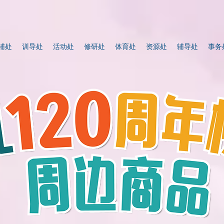
辅处
训导处
活动处
修研处
体育处
资源处
辅导处
事务