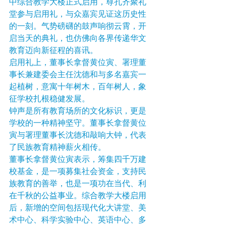
中综合教学大楼正式启用，尊孔齐聚礼
堂参与启用礼，与众嘉宾见证这历史性
的一刻。气势磅礴的鼓声响彻云霄，开
启当天的典礼，也仿佛向各界传递华文
教育迈向新征程的喜讯。
启用礼上，董事长拿督黄位寅、署理董
事长兼建委会主任沈德和与多名嘉宾一
起植树，意寓十年树木，百年树人，象
征学校扎根稳健发展。
钟声是所有教育场所的文化标识，更是
学校的一种精神坚守。董事长拿督黄位
寅与署理董事长沈德和敲响大钟，代表
了民族教育精神薪火相传。
董事长拿督黄位寅表示，筹集四千万建
校基金，是一项募集社会资金，支持民
族教育的善举，也是一项功在当代、利
在千秋的公益事业。综合教学大楼启用
后，新增的空间包括现代化大讲堂、美
术中心、科学实验中心、英语中心、多