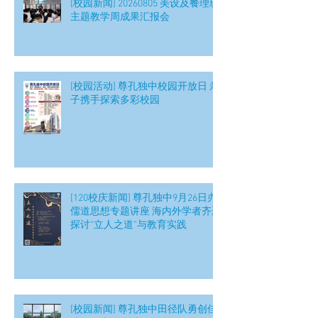
[校园新闻] 20260805 美设及餐理班
主题教学周成果汇报会
[校园活动] 尊孔独中校园开放日 亲
子携手探索多彩校园
[120校庆新闻] 尊孔独中9月26日办
儒道思想专题讲座 海内外学者齐聚
探讨“立人之道”与教育实践
[校园新闻] 尊孔独中田径队勇创佳