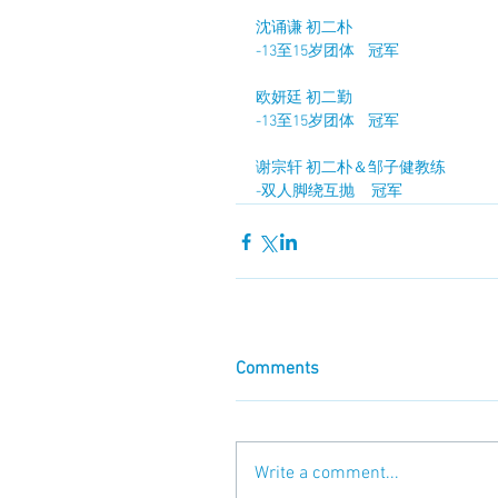
沈诵谦 初二朴
-13至15岁团体    冠军
欧妍廷 初二勤
-13至15岁团体    冠军
谢宗轩 初二朴＆邹子健教练
-双人脚绕互抛     冠军
Comments
Write a comment...