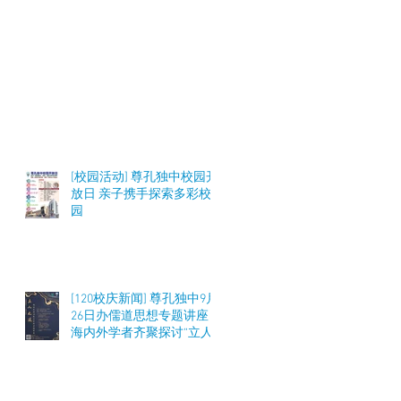
[校园活动] 尊孔独中校园开
放日 亲子携手探索多彩校
园
[120校庆新闻] 尊孔独中9月
26日办儒道思想专题讲座
海内外学者齐聚探讨“立人
之道”与教育实践