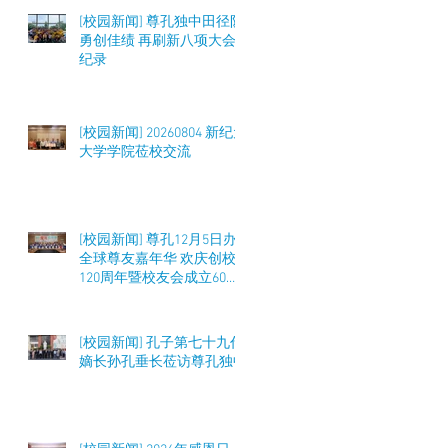
[校园新闻] 尊孔独中田径队
勇创佳绩 再刷新八项大会
纪录
[校园新闻] 20260804 新纪元
大学学院莅校交流
[校园新闻] 尊孔12月5日办
全球尊友嘉年华 欢庆创校
120周年暨校友会成立60周
年 筹募50万令吉
[校园新闻] 孔子第七十九代
嫡长孙孔垂长莅访尊孔独中