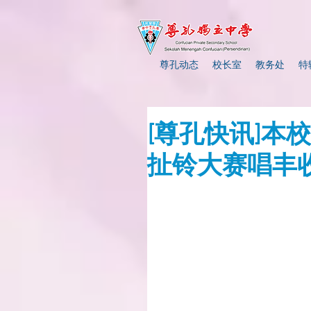
尊孔动态
校长室
教务处
特
[尊孔快讯]本
扯铃大赛唱丰