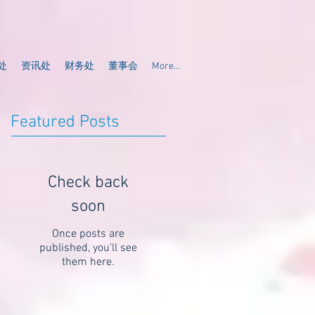
处
资讯处
财务处
董事会
More...
Featured Posts
Check back
soon
Once posts are
published, you’ll see
them here.