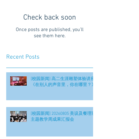
Check back soon
Once posts are published, you’ll
see them here.
Recent Posts
[校园新闻] 高二生涯雕塑体验讲座
《在别人的声音里，你在哪里？》
[校园新闻] 20260805 美设及餐理班
主题教学周成果汇报会