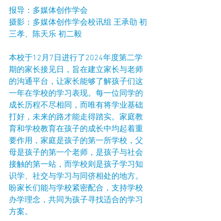
报导：多媒体创作学会
摄影：多媒体创作学会校讯组 王承劭 初
三孝、陈天乐 初二毅
本校于12月7日进行了2024年度第二学
期的家长接见日，旨在建立家长与老师
的沟通平台，让家长能够了解孩子们这
一年在学校的学习表现。每一位同学的
成长历程不尽相同，而唯有将学业基础
打好，未来的路才能走得踏实。家庭教
育和学校教育在孩子的成长中均起着重
要作用，家庭是孩子的第一所学校，父
母是孩子的第一个老师，是孩子与社会
接触的第一站，而学校则是孩子学习知
识学、社交与学习与同侪相处的地方。
盼家长们能与学校紧密配合，支持学校
办学理念，共同为孩子寻找适合的学习
方案。