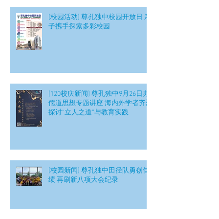
[校园活动] 尊孔独中校园开放日 亲
子携手探索多彩校园
[120校庆新闻] 尊孔独中9月26日办
儒道思想专题讲座 海内外学者齐聚
探讨“立人之道”与教育实践
[校园新闻] 尊孔独中田径队勇创佳
绩 再刷新八项大会纪录