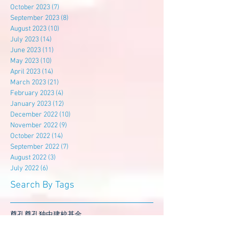
October 2023
(7)
7 posts
September 2023
(8)
8 posts
August 2023
(10)
10 posts
July 2023
(14)
14 posts
June 2023
(11)
11 posts
May 2023
(10)
10 posts
April 2023
(14)
14 posts
March 2023
(21)
21 posts
February 2023
(4)
4 posts
January 2023
(12)
12 posts
December 2022
(10)
10 posts
November 2022
(9)
9 posts
October 2022
(14)
14 posts
September 2022
(7)
7 posts
August 2022
(3)
3 posts
July 2022
(6)
6 posts
Search By Tags
尊孔
尊孔独中
建校基金