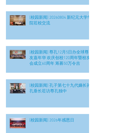
[校园新闻] 20260804 新纪元大学学
院莅校交流
[校园新闻] 尊孔12月5日办全球尊
友嘉年华 欢庆创校120周年暨校友
会成立60周年 筹募50万令吉
[校园新闻] 孔子第七十九代嫡长孙
孔垂长莅访尊孔独中
[校园新闻] 2026年感恩日