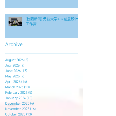
[校园新闻] 元智大学AI × 创意设计
工作营
Archive
August 2026
(6)
6 posts
July 2026
(9)
9 posts
June 2026
(17)
17 posts
May 2026
(7)
7 posts
April 2026
(14)
14 posts
March 2026
(13)
13 posts
February 2026
(5)
5 posts
January 2026
(10)
10 posts
December 2025
(4)
4 posts
November 2025
(16)
16 posts
October 2025
(13)
13 posts