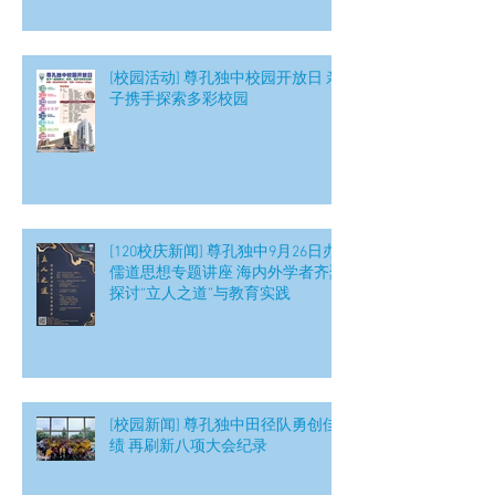
[校园活动] 尊孔独中校园开放日 亲
子携手探索多彩校园
[120校庆新闻] 尊孔独中9月26日办
儒道思想专题讲座 海内外学者齐聚
探讨“立人之道”与教育实践
[校园新闻] 尊孔独中田径队勇创佳
绩 再刷新八项大会纪录