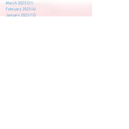
March 2023
(21)
21 posts
February 2023
(4)
4 posts
January 2023
(12)
12 posts
December 2022
(10)
10 posts
November 2022
(9)
9 posts
October 2022
(14)
14 posts
September 2022
(7)
7 posts
August 2022
(3)
3 posts
July 2022
(6)
6 posts
Search By Tags
尊孔
尊孔独中
建校基金
Follow Us