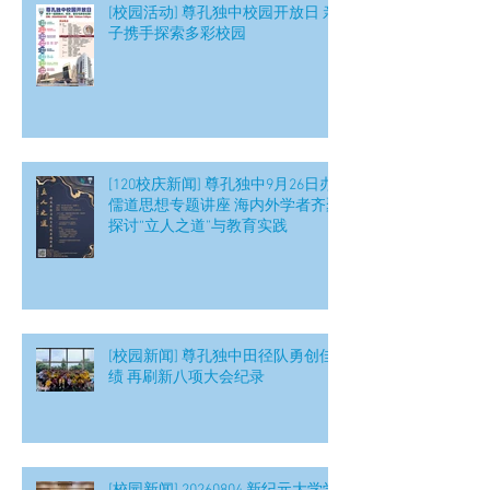
[校园活动] 尊孔独中校园开放日 亲
子携手探索多彩校园
[120校庆新闻] 尊孔独中9月26日办
儒道思想专题讲座 海内外学者齐聚
探讨“立人之道”与教育实践
[校园新闻] 尊孔独中田径队勇创佳
绩 再刷新八项大会纪录