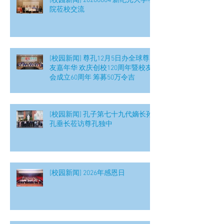
[校园新闻] 20260804 新纪元大学学
院莅校交流
[校园新闻] 尊孔12月5日办全球尊
友嘉年华 欢庆创校120周年暨校友
会成立60周年 筹募50万令吉
[校园新闻] 孔子第七十九代嫡长孙
孔垂长莅访尊孔独中
[校园新闻] 2026年感恩日