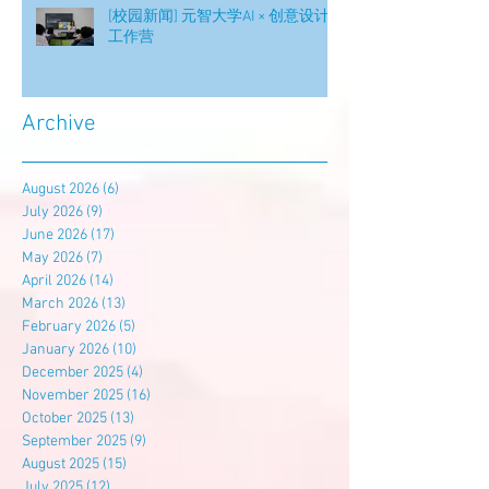
[校园新闻] 元智大学AI × 创意设计
工作营
Archive
August 2026
(6)
6 posts
July 2026
(9)
9 posts
June 2026
(17)
17 posts
May 2026
(7)
7 posts
April 2026
(14)
14 posts
March 2026
(13)
13 posts
February 2026
(5)
5 posts
January 2026
(10)
10 posts
December 2025
(4)
4 posts
November 2025
(16)
16 posts
October 2025
(13)
13 posts
September 2025
(9)
9 posts
August 2025
(15)
15 posts
July 2025
(12)
12 posts