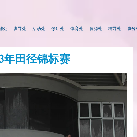
辅处
训导处
活动处
修研处
体育处
资源处
辅导处
事务
023年田径锦标赛