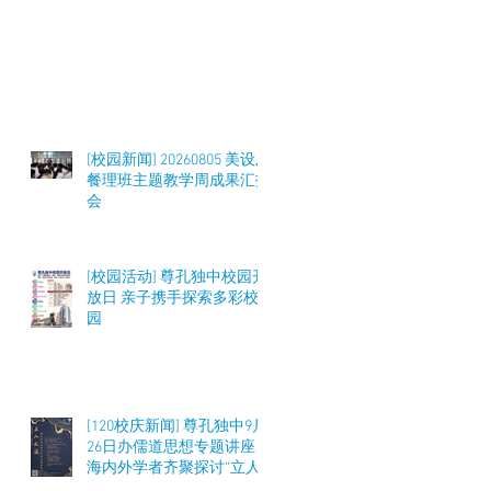
[校园新闻] 20260805 美设及
餐理班主题教学周成果汇报
会
[校园活动] 尊孔独中校园开
放日 亲子携手探索多彩校
园
[120校庆新闻] 尊孔独中9月
26日办儒道思想专题讲座
海内外学者齐聚探讨“立人
之道”与教育实践