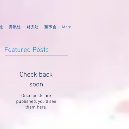
处
资讯处
财务处
董事会
More...
Featured Posts
Check back
soon
Once posts are
published, you’ll see
them here.