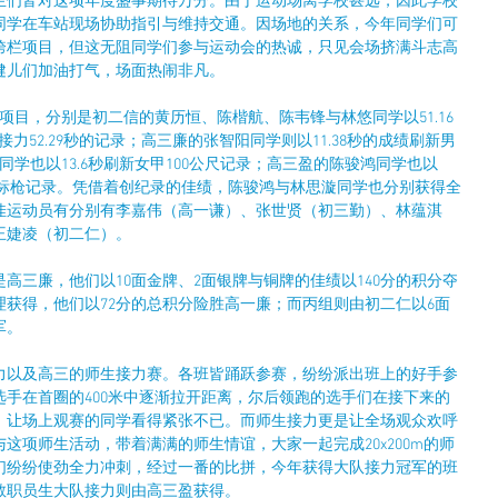
生们皆对这项年度盛事期待万分。由于运动场离学校甚远，因此学校
同学在车站现场协助指引与维持交通。因场地的关系，今年同学们可
跨栏项目，但这无阻同学们参与运动会的热诚，只见会场挤满斗志高
健儿们加油打气，场面热闹非凡。
项目，分别是初二信的黄历恒、陈楷航、陈韦锋与林悠同学以51.16
尺接力52.29秒的记录；高三廉的张智阳同学则以11.38秒的成绩刷新男
同学也以13.6秒刷新女甲100公尺记录；高三盈的陈骏鸿同学也以
的男甲标枪记录。凭借着创纪录的佳绩，陈骏鸿与林思漩同学也分别获得全
佳运动员有分别有李嘉伟（高一谦）、张世贤（初三勤）、林蕴淇
王婕凌（初二仁）。
高三廉，他们以10面金牌、2面银牌与铜牌的佳绩以140分的积分夺
获得，他们以72分的总积分险胜高一廉；而丙组则由初二仁以6面
军。
力以及高三的师生接力赛。各班皆踊跃参赛，纷纷派出班上的好手参
手在首圈的400米中逐渐拉开距离，尔后领跑的选手们在接下来的
，让场上观赛的同学看得紧张不已。而师生接力更是让全场观众欢呼
这项师生活动，带着满满的师生情谊，大家一起完成20x200m的师
们纷纷使劲全力冲刺，经过一番的比拼，今年获得大队接力冠军的班
教职员生大队接力则由高三盈获得。