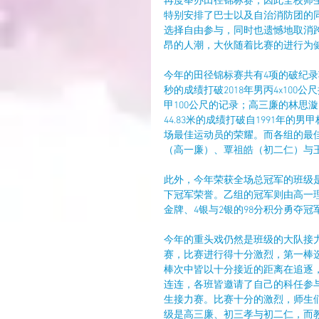
再度举办田径锦标赛，因此全校师
特别安排了巴士以及自治消防团的
选择自由参与，同时也遗憾地取消
昂的人潮，大伙随着比赛的进行为
今年的田径锦标赛共有4项的破纪录
秒的成绩打破2018年男丙4x100公
甲100公尺的记录；高三廉的林思漩
44.83米的成绩打破自1991年
场最佳运动员的荣耀。而各组的最
（高一廉）、覃祖皓（初二仁）与
此外，今年荣获全场总冠军的班级是
下冠军荣誉。乙组的冠军则由高一理
金牌、4银与2银的98分积分勇夺冠
今年的重头戏仍然是班级的大队接
赛，比赛进行得十分激烈，第一棒选
棒次中皆以十分接近的距离在追逐
连连，各班皆邀请了自己的科任参与
生接力赛。比赛十分的激烈，师生
级是高三廉、初三孝与初二仁，而