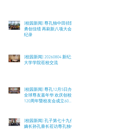
[校园新闻] 尊孔独中田径队
勇创佳绩 再刷新八项大会
纪录
[校园新闻] 20260804 新纪元
大学学院莅校交流
[校园新闻] 尊孔12月5日办
全球尊友嘉年华 欢庆创校
120周年暨校友会成立60周
年 筹募50万令吉
[校园新闻] 孔子第七十九代
嫡长孙孔垂长莅访尊孔独中