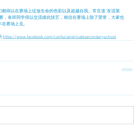
们都得以在赛场上绽放生命的色彩以及超越自我。常言道”友谊第
标赛，各班同学得以交流彼此技艺，相信在赛场上除了荣誉，大家也
年在赛场上见。
 
https://www.facebook.com/confucianprivatesecondaryschool