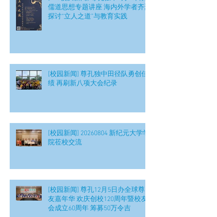
儒道思想专题讲座 海内外学者齐聚
探讨“立人之道”与教育实践
[校园新闻] 尊孔独中田径队勇创佳
绩 再刷新八项大会纪录
[校园新闻] 20260804 新纪元大学学
院莅校交流
[校园新闻] 尊孔12月5日办全球尊
友嘉年华 欢庆创校120周年暨校友
会成立60周年 筹募50万令吉