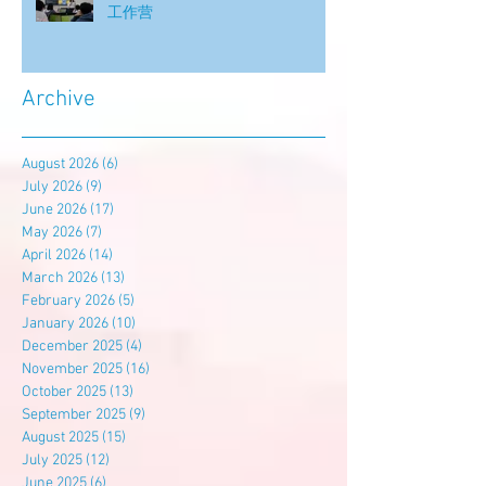
工作营
Archive
August 2026
(6)
6 posts
July 2026
(9)
9 posts
June 2026
(17)
17 posts
May 2026
(7)
7 posts
April 2026
(14)
14 posts
March 2026
(13)
13 posts
February 2026
(5)
5 posts
January 2026
(10)
10 posts
December 2025
(4)
4 posts
November 2025
(16)
16 posts
October 2025
(13)
13 posts
September 2025
(9)
9 posts
August 2025
(15)
15 posts
July 2025
(12)
12 posts
June 2025
(6)
6 posts