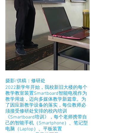
摄影/供稿：修研处
2022新学年开始，我校新旧大楼的每个
教学教室装置Smartboard智能电视作为
教学用途，迈向多媒体教学新篇章。为
了因应新教学设备的落实，每位教师必
须接受修研处安排的校内培训
《Smartboard培训》，每个老师携带自
己的智能手机（Smartphone）、笔记型
电脑（Laptop）、平板装置