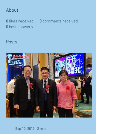
About
0
likes received
0
comments received
0
best answers
Posts
Sep 10, 2019
∙
2
min