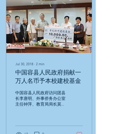
Jul 30, 2018
∙
2
min
中国容县人民政府捐献一
万人名币予本校建校基金
中国容县人民政府访问团县
长李唐明、外事侨务办公室
主任钟萍、教育局局长莫森
严以及文体广电局局长张勇
于2018年7月30日莅临本校
拜访交流，并受到本校董事
长拿督黄位寅、署理董事长
沈德和的热烈欢迎。 署理董