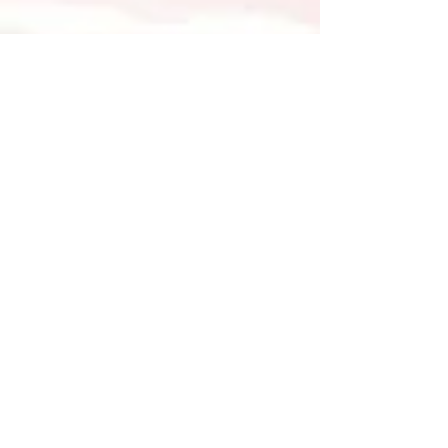
© Copyright Confucian Private
Secondary School
info@confucian.edu.my
Tel:
03-20220956
Lorong Hang Jebat,