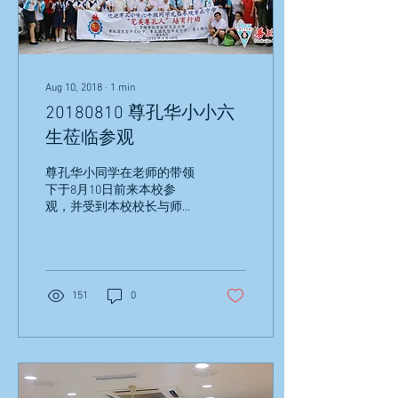
Aug 10, 2018
∙
1
min
20180810 尊孔华小小六
生莅临参观
尊孔华小同学在老师的带领
下于8月10日前来本校参
观，并受到本校校长与师长
们的热烈欢迎。首先由本校
校长致欢迎词，吴校长表示
他非常高兴看见尊小的同学
能前来尊孔独中参观，同时
也欢迎同学们报读本校。在
151
0
进行简短的介绍后，同学们
也被分组安排进行体验课程
与参观校园设备，而小六生
也乘着这个...