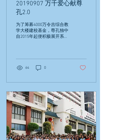
20190907 万千爱心献尊
孔2.0
为了筹募4000万令吉综合教
学大楼建校基金，尊孔独中
自2015年起便积极展开系列
筹款活动，而本校更于2019
年9月7日在拿督尤冠和与旧
巴生路及蒲种友好团体的协
助下在华联斐翠酒家举行万
千爱心献尊孔2.0筹款活动。
64
0
这次的筹款活动也得到了本
地歌手的鼎力协助献唱多首
的经典名曲，让这...